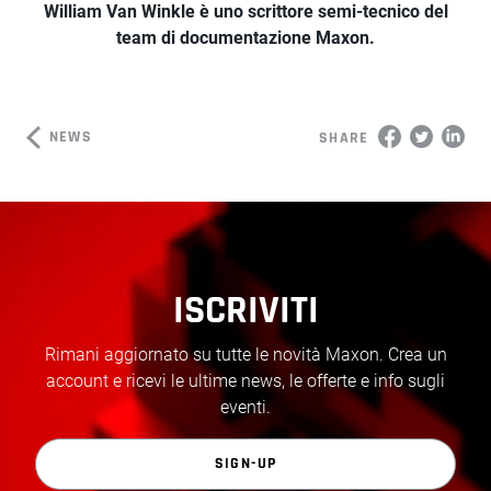
William Van Winkle è uno scrittore semi-tecnico del
team di documentazione Maxon.
NEWS
SHARE
ISCRIVITI
Rimani aggiornato su tutte le novità Maxon. Crea un
account e ricevi le ultime news, le offerte e info sugli
eventi.
SIGN-UP