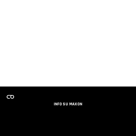
INFO SU MAXON
LAVORA CON NOI
PROGRAMMA LICENZE PER TEAM