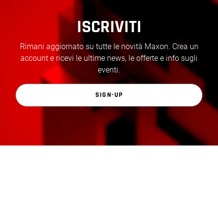
ISCRIVITI
Rimani aggiornato su tutte le novità Maxon. Crea un
account e ricevi le ultime news, le offerte e info sugli
eventi.
SIGN-UP