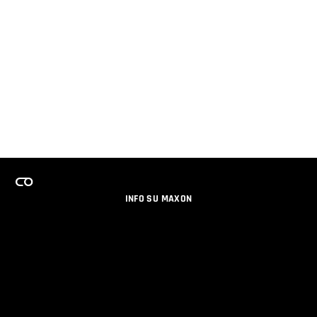
INFO SU MAXON
LAVORA CON NOI
PROGRAMMA LICENZE PER TEAM
NEWSLETTER
SOCIAL MEDIA