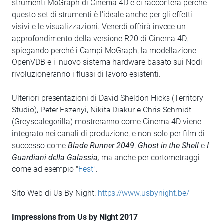
strumenti MoGraph di Cinema 4D e ci racconterà perché
questo set di strumenti è l'ideale anche per gli effetti
visivi e le visualizzazioni. Venerdì offrirà invece un
approfondimento della versione R20 di Cinema 4D,
spiegando perché i Campi MoGraph, la modellazione
OpenVDB e il nuovo sistema hardware basato sui Nodi
rivoluzioneranno i flussi di lavoro esistenti.
Ulteriori presentazioni di David Sheldon Hicks (Territory
Studio), Peter Eszenyi, Nikita Diakur e Chris Schmidt
(Greyscalegorilla) mostreranno come Cinema 4D viene
integrato nei canali di produzione, e non solo per film di
successo come
Blade Runner 2049
,
Ghost in the Shell
e
I
Guardiani della Galassia,
ma anche per cortometraggi
come ad esempio "
Fest
".
Sito Web di Us By Night:
https://www.usbynight.be/
Impressions from Us by Night 2017