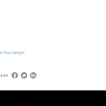
on Plus Design
!
HARE