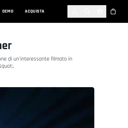
한국어
(KOREAN)
DEMO
ACQUISTA
Accedi
Toggle Search
Select Languag
Shop
ner
one di un'interessante filmato in
&quot;.