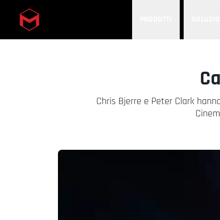
PRODOTTI
SOLUZIO
Skip to main content
Ca
Chris Bjerre e Peter Clark hanno
Cinema