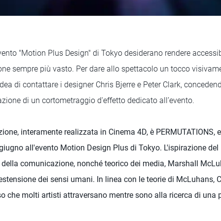
evento "Motion Plus Design" di Tokyo desiderano rendere accessib
ne sempre più vasto. Per dare allo spettacolo un tocco visiva
dea di contattare i designer Chris Bjerre e Peter Clark, concedend
zazione di un cortometraggio d'effetto dedicato all’evento.
reazione, interamente realizzata in Cinema 4D, è PERMUTATIONS, e
2 giugno all'evento Motion Design Plus di Tokyo. L'ispirazione del 
to della comunicazione, nonché teorico dei media, Marshall McLu
estensione dei sensi umani. In linea con le teorie di McLuhans, 
so che molti artisti attraversano mentre sono alla ricerca di una p