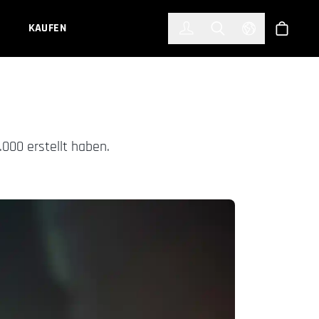
한국어
(KOREAN)
KAUFEN
Anmelden
Toggle Search
Select Languag
Shop
000 erstellt haben.