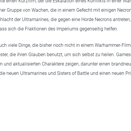
 einen Kurzfilm, der die Eskalation eines Konflikts in einer 
iner Gruppe von Wachen, die in einem Gefecht mit einigen Necron
hlacht der Ultramarines, die gegen eine Horde Necrons antreten, 
ss sich die Fraktionen des Imperiums gegenseitig helfen.
auch viele Dinge, die bisher noch nicht in einem Warhammer-Film
ter, die ihren Glauben benutzt, um sich selbst zu heilen. Game
en und aktualisierten Charaktere zeigen, darunter einen brandn
die neuen Ultramarines und Sisters of Battle und einen neuen Pr