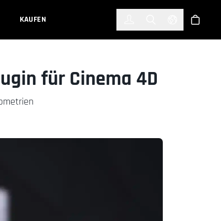
한국어
(KOREAN)
KAUFEN
Anmelden
Toggle Search
Select Languag
Shop
lugin für Cinema 4D
eometrien