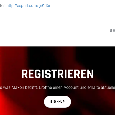
er:
http://eepurl.com/giKd5r
S
REGISTRIEREN
 was Maxon betrifft. Eröffne einen Account und erhalte aktuelle
SIGN-UP