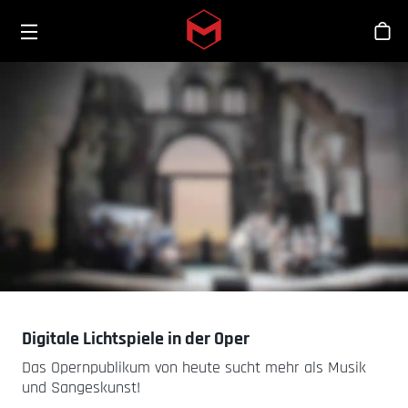
Toggle menu
Skip to main content
Sho
Digitale Lichtspiele in der Oper
Das Opernpublikum von heute sucht mehr als Musik
und Sangeskunst!