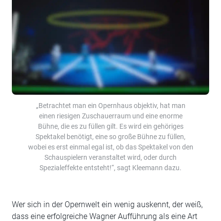
„Betrachtet man ein Opernhaus objektiv, hat man
einen riesigen Zuschauerraum und eine enorme
Bühne, die es zu füllen gilt. Es wird ein gehöriges
Spektakel benötigt, eine so große Bühne zu füllen,
wobei es erst einmal egal ist, ob das Spektakel von den
Schauspielern veranstaltet wird, oder durch
Spezialeffekte entsteht!“, sagt Kleemann dazu.
Wer sich in der Opernwelt ein wenig auskennt, der weiß,
dass eine erfolgreiche Wagner Aufführung als eine Art