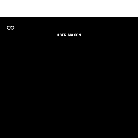
ÜBER MAXON
KARRIERE
TEAMS LIZENZPROGRAMM
NEWSLETTER
SOZIALE MEDIEN
PARTNER
IMPRESSUM
DATENSCHUTZERKLÄRUNG
© 2026 Maxon Computer GmbH. All Rights Reserved. Maxon Computer GmbH is part of the Nemetschek