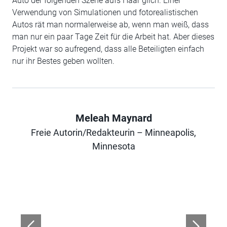
Auto der folgenden Szene aufs Haar glich. Einer
Verwendung von Simulationen und fotorealistischen
Autos rät man normalerweise ab, wenn man weiß, dass
man nur ein paar Tage Zeit für die Arbeit hat. Aber dieses
Projekt war so aufregend, dass alle Beteiligten einfach
nur ihr Bestes geben wollten.
Meleah Maynard
Freie Autorin/Redakteurin – Minneapolis,
Author
Minnesota