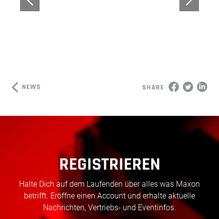
NEWS
SHARE
REGISTRIEREN
Halte Dich auf dem Laufenden über alles was Maxon
betrifft. Eröffne einen Account und erhalte aktuelle
Nachrichten, Vertriebs- und Eventinfos.