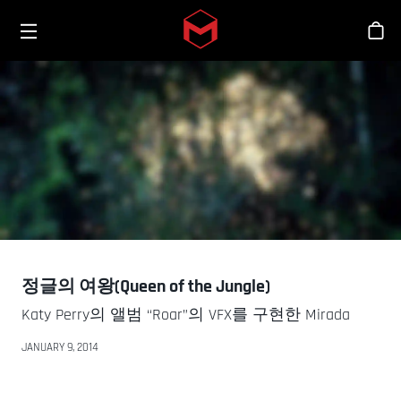
Toggle menu
Skip to main content
스
정글의 여왕(Queen of the Jungle)
Katy Perry의 앨범 “Roar”의 VFX를 구현한 Mirada
JANUARY 9, 2014