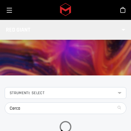
Toggle menu
Skip to main content
Sho
FUNZIONALITÀ
RED GIANT
Scopri le funzionalità degli strumenti Red Giant.
STRUMENTI: SELECT
search