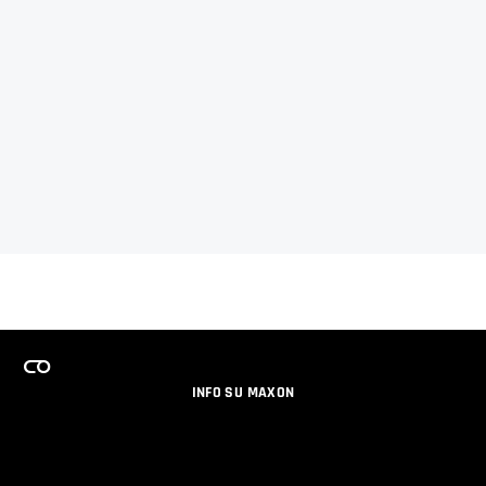
INFO SU MAXON
LAVORA CON NOI
PROGRAMMA LICENZE PER TEAM