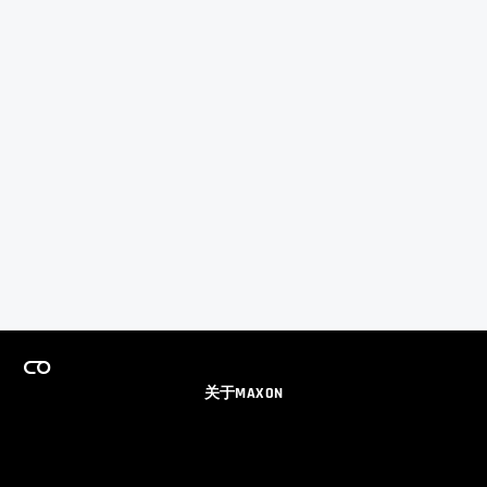
关于MAXON
事业
团队许可证计划