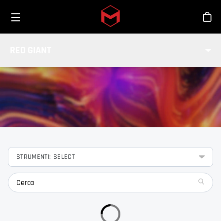
Toggle menu
Skip to main content
Sho
FUNZIONALITÀ
RED GIANT
Scopri le funzionalità degli strumenti Red Giant.
STRUMENTI: SELECT
search