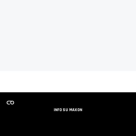
INFO SU MAXON
LAVORA CON NOI
PROGRAMMA LICENZE PER TEAM