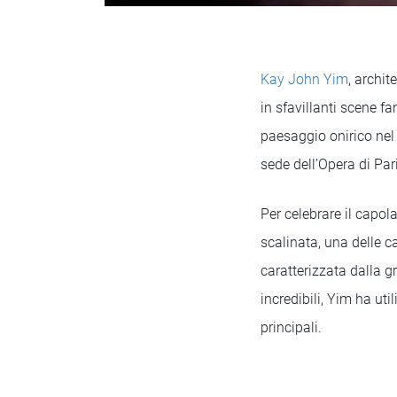
Kay John Yim
, archit
in sfavillanti scene fa
paesaggio onirico nel
sede dell’Opera di Pari
Per celebrare il capol
scalinata, una delle ca
caratterizzata dalla g
incredibili, Yim ha ut
principali.