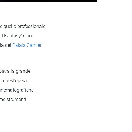
 e quello professionale
CGI Fantasy’ è un
ia del
Palais Garnier
,
ostra la grande
er quest’opera,
 cinematografiche
ome strumenti