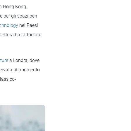
o a Hong Kong.
e per gli spazi ben
echnology
nei Paesi
tettura ha rafforzato
cture
a Londra, dove
eservata. Al momento
classico-