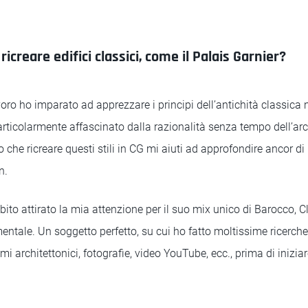
 ricreare edifici classici, come il Palais Garnier?
oro ho imparato ad apprezzare i principi dell’antichità classica 
articolarmente affascinato dalla razionalità senza tempo dell’arc
o che ricreare questi stili in CG mi aiuti ad approfondire ancor di
n.
ubito attirato la mia attenzione per il suo mix unico di Barocco,
mentale. Un soggetto perfetto, su cui ho fatto moltissime ricerc
mi architettonici, fotografie, video YouTube, ecc., prima di iniziar