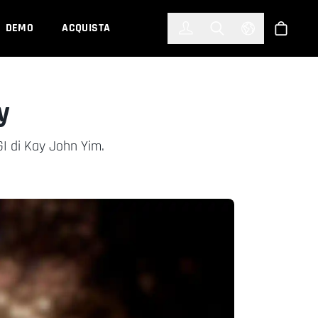
한국어
(KOREAN)
DEMO
ACQUISTA
Accedi
Toggle Search
Select Languag
Shop
y
GI di Kay John Yim.