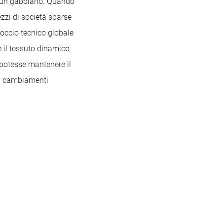
o, un gabbiano. Quando
ezzi di società sparse
proccio tecnico globale
e il tessuto dinamico
e potesse mantenere il
ili cambiamenti