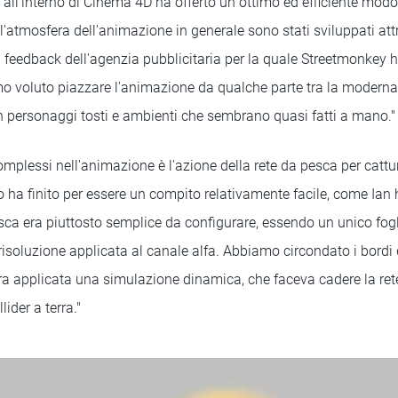
all'interno di Cinema 4D ha offerto un ottimo ed efficiente modo 
 l'atmosfera dell'animazione in generale sono stati sviluppati att
 feedback dell'agenzia pubblicitaria per la quale Streetmonkey h
o voluto piazzare l'animazione da qualche parte tra la modern
on personaggi tosti e ambienti che sembrano quasi fatti a mano."
complessi nell'animazione è l'azione della rete da pesca per cattur
a finito per essere un compito relativamente facile, come Ian ha
esca era piuttosto semplice da configurare, essendo un unico fog
risoluzione applicata al canale alfa. Abbiamo circondato i bordi 
era applicata una simulazione dinamica, che faceva cadere la ret
lider a terra."