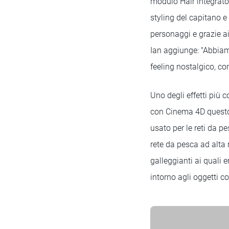
modulo Hair integrato 
styling del capitano e
personaggi e grazie ai
Ian aggiunge: "Abbiam
feeling nostalgico, c
Uno degli effetti più 
con Cinema 4D questo h
usato per le reti da p
rete da pesca ad alta 
galleggianti ai quali 
intorno agli oggetti col