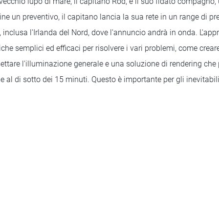
 vecchio lupo di mare, il capitano Rod, e il suo fidato compagn
ine un preventivo, il capitano lancia la sua rete in un range di pr
o, inclusa l'Irlanda del Nord, dove l'annuncio andrà in onda. L'ap
iche semplici ed efficaci per risolvere i vari problemi, come crear
 settare l'illuminazione generale e una soluzione di rendering ch
e al di sotto dei 15 minuti. Questo è importante per gli inevitab