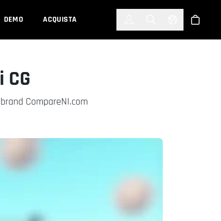
한국어
(KOREAN)
DEMO
ACQUISTA
Accedi
Toggle Search
Select Languag
Shop
i CG
l brand CompareNI.com