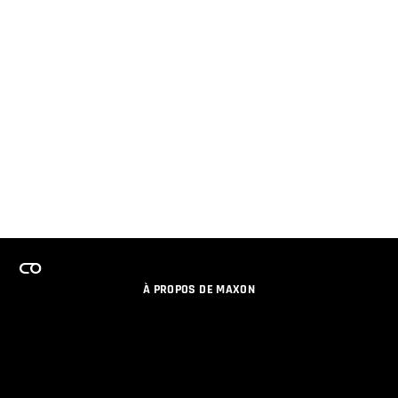
À PROPOS DE MAXON
EMPLOI
PROGRAMME DE LICENCES D'ÉQUIPES