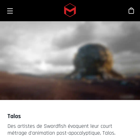
Toggle menu
Skip to main content
Bout
Talos
Des artistes de Swordfish évoquent leur court
métrage d'animation post-apocalyptique, Talos.