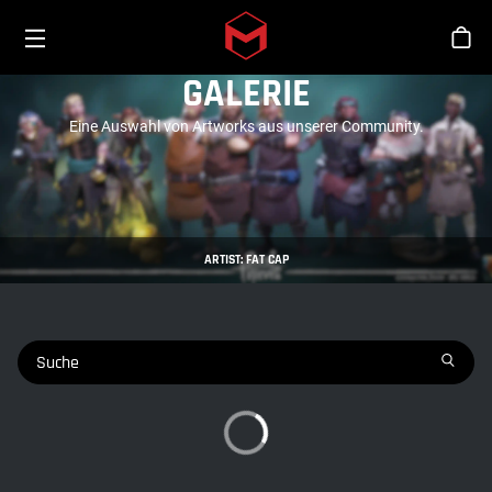
Toggle menu
Skip to main content
Sho
GALERIE
Eine Auswahl von Artworks aus unserer Community.
ARTIST: FAT CAP
search