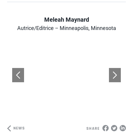
Meleah Maynard
Author
Autrice/Editrice – Minneapolis, Minnesota
NEWS
SHARE