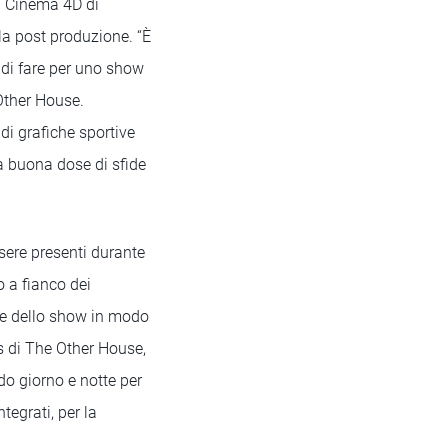
a Cinema 4D di
alla post produzione. “È
 di fare per uno show
 Other House.
di grafiche sportive
na buona dose di sfide
ssere presenti durante
o a fianco dei
nze dello show in modo
rs di The Other House,
o giorno e notte per
tegrati, per la