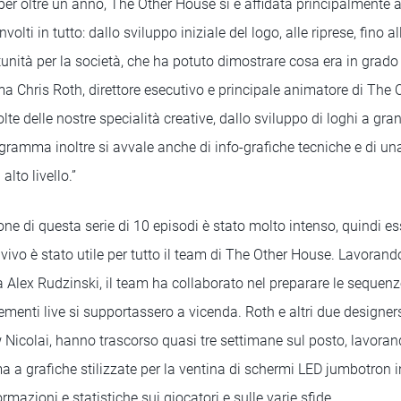
er oltre un anno, The Other House si è affidata principalmente 
olti in tutto: dallo sviluppo iniziale del logo, alle riprese, fino 
unità per la società, che ha potuto dimostrare cosa era in grado
ma Chris Roth, direttore esecutivo e principale animatore di The
te delle nostre specialità creative, dallo sviluppo di loghi a gran
rogramma inoltre si avvale anche di info-grafiche tecniche e di u
lto livello.”
one di questa serie di 10 episodi è stato molto intenso, quindi e
l vivo è stato utile per tutto il team di The Other House. Lavorand
ta Alex Rudzinski, il team ha collaborato nel preparare le seque
elementi live si supportassero a vicenda. Roth e altri due designe
icolai, hanno trascorso quasi tre settimane sul posto, lavorand
a a grafiche stilizzate per la ventina di schermi LED jumbotron in
rmazioni e statistiche sui giocatori e sulle varie sfide.