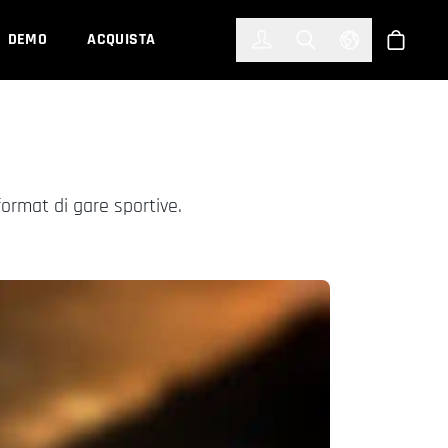
한국어
(KOREAN)
DEMO
ACQUISTA
Accedi
Toggle Search
Select Languag
Shop
ormat di gare sportive.