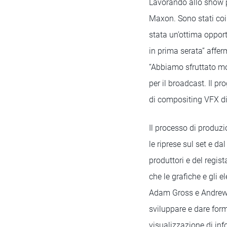
Lavorando allo show p
Maxon. Sono stati coinv
stata un’ottima opport
in prima serata” affer
“Abbiamo sfruttato mol
per il broadcast. Il p
di compositing VFX di a
Il processo di produzi
le riprese sul set e da
produttori e del regis
che le grafiche e gli 
Adam Gross e Andrew N
sviluppare e dare form
visualizzazione di info