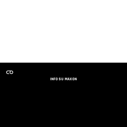
INFO SU MAXON
LAVORA CON NOI
PROGRAMMA LICENZE PER TEAM
NEWSLETTER
SOCIAL MEDIA