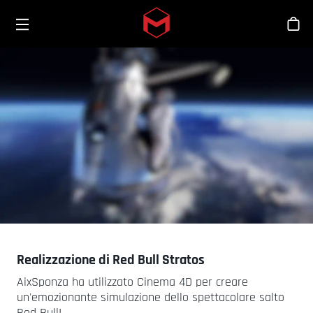
Toggle menu
Skip to main content
Sho
Realizzazione di Red Bull Stratos
AixSponza ha utilizzato Cinema 4D per creare
un'emozionante simulazione dello spettacolare salto
Red Bull!