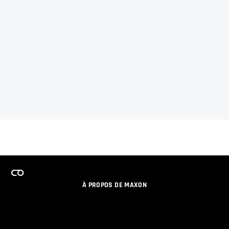
À PROPOS DE MAXON
EMPLOI
PROGRAMME DE LICENCES D'ÉQUIPES