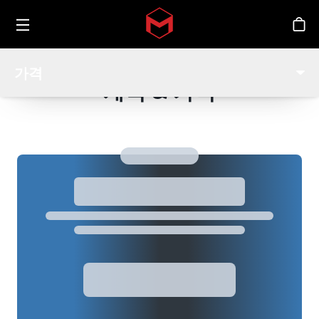
Toggle menu
Skip to main content
스
가격
계획 & 가격
Loading...