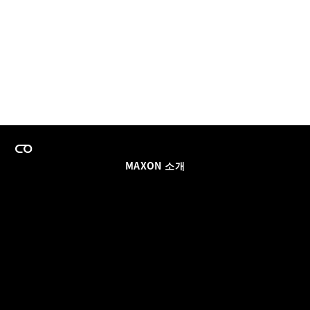
MAXON 소개
이력
팀스 라이선스 프로그램
이메일 업데이트 받기
소셜
파트너