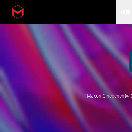
제품
Skip to main content
Maxon Cineben