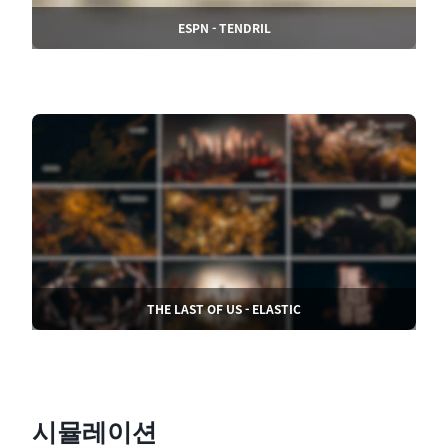
ESPN - TENDRIL
THE LAST OF US - ELASTIC
시뮬레이션