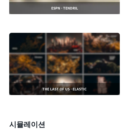
ESPN - TENDRIL
THE LAST OF US - ELASTIC
시뮬레이션