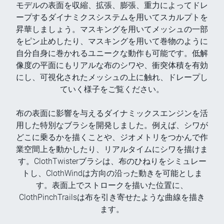
モデルの表面を収縮、拡張、膨張、重力によってドレ
ープするダイナミクスシステムを用いてスカルプトを
昇華しましょう。マスキングを用いてメッシュの一部
をピン止めしたり、マスキングを用いて巻物のように
自分自身に巻かれるユニークな動作も可能です。低解
像度の平面にもリアルな布のシワや、衝突体積を有効
にし、可視化されたメッシュの上に触れ、ドレープし
ていく様子をご覧ください。
布の表面に影響を与えるダイナミックスエンジンを活
用した特別なブラシを開発しました。例えば、シワが
どこに乗るかを描くことや、ジオメトリをつかんで作
業空間上を動かしたり、リアルタイムにシワを描けま
す。ClothTwisterブラシは、布のひねりをシミュレー
トし、ClothWindは方向の沿った動きを可能としま
す。表面上でストロークを描いた位置に、
ClothPinchTrailsは布を引き寄せたような曲線を描き
ます。