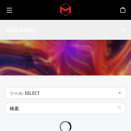
Toggle menu
Skip to main content
シ
機能
RED GIANT
Red Giantツールの機能をチェック
ツール: SELECT
search