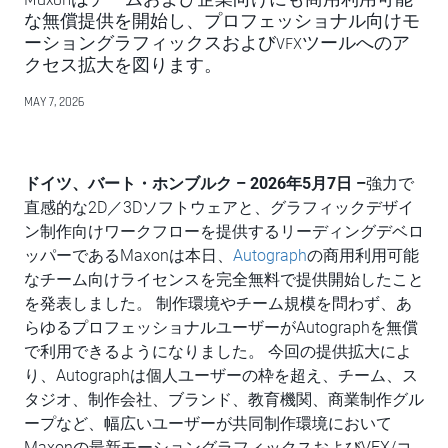
な無償提供を開始し、プロフェッショナル向けモ
ーショングラフィックスおよびVFXツールへのア
クセス拡大を図ります。
MAY 7, 2026
ドイツ、バート・ホンブルク – 2026年5月7日 –
強力で
直感的な2D／3Dソフトウェアと、グラフィックデザイ
ン制作向けワークフローを提供するリーディングデベロ
ッパーであるMaxonは本日、
Autograph
の商用利用可能
なチーム向けライセンスを完全無料で提供開始したこと
を発表しました。 制作環境やチーム規模を問わず、あ
らゆるプロフェッショナルユーザーがAutographを無償
で利用できるようになりました。 今回の提供拡大によ
り、Autographは個人ユーザーの枠を超え、チーム、ス
タジオ、制作会社、ブランド、教育機関、商業制作グル
ープなど、幅広いユーザーが共同制作環境において
Maxonの最新モーショングラフィックスおよびVFX/コ