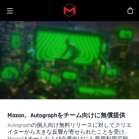
Toggle menu
Skip to main content
シ
Maxon、Autographをチーム向けに無償提供
Autographの個人向け無料リリースに対してクリエ
イターから大きな反響が寄せられたことを受け、
Maxonはチームおよび企業向けにも商用利用可能