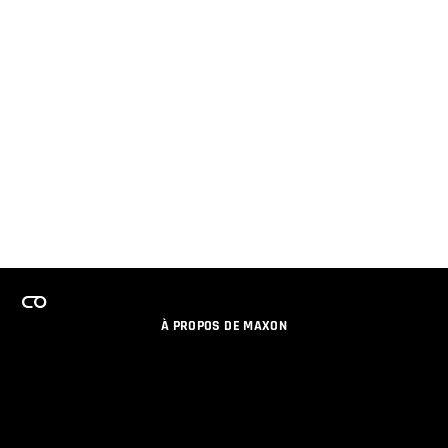
À PROPOS DE MAXON
EMPLOI
PROGRAMME DE LICENCES D'ÉQUIPES