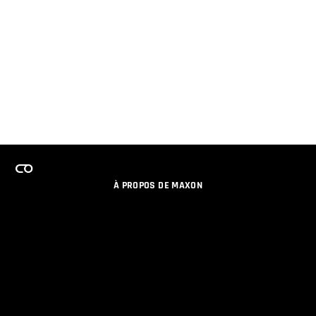
À PROPOS DE MAXON
EMPLOI
PROGRAMME DE LICENCES D'ÉQUIPES
RESTER INFORME DES NOUVEAUTES PAR EMAIL
MEDIAS SOCIAUX