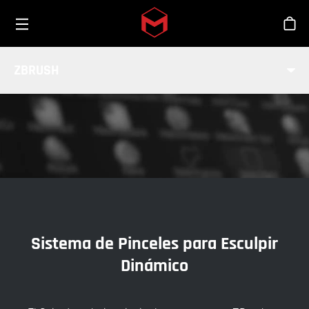
Toggle menu
Skip to main content
Tien
SISTEMA DE PINCELES
ZBRUSH
INDUSTRIA
Sistema de Pinceles para Esculpir
Dinámico