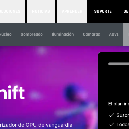
OLUCIONES
NOTICIAS
APRENDER
SOPORTE
D
Núcleo
Sombreado
Iluminación
Cámaras
AOVs
Loading...
El plan in
Suscr
Todos
erizador de GPU de vanguardia