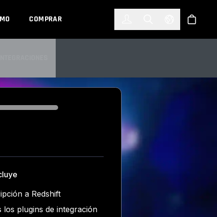
한국어
(KOREAN)
EMO
COMPRAR
Registrarse
Toggle Search
Select Languag
Tienda
INTEGRACIONES
INTEGRACIONES
cluye
ipción a Redshift
 los plugins de integración