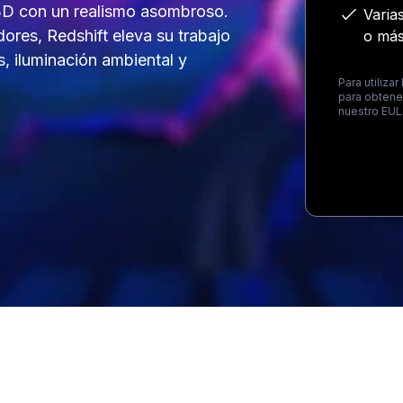
 3D con un realismo asombroso.
Varia
dores, Redshift eleva su trabajo
o más
s, iluminación ambiental y
Para utilizar
para obtene
nuestro EUL
Loading...