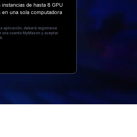
s instancias de hasta 8 GPU
 en una sola computadora
 la aplicación, deberá registrarse
r una cuenta MyMaxon y aceptar
A.