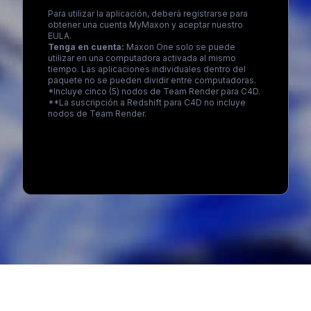
Para utilizar la aplicación, deberá registrarse para
obtener una cuenta MyMaxon y aceptar nuestro
EULA.
Tenga en cuenta:
Maxon One solo se puede
utilizar en una computadora activada al mismo
tiempo. Las aplicaciones individuales dentro del
paquete no se pueden dividir entre computadoras.
*Incluye cinco (5) nodos de Team Render para C4D.
**La suscripción a Redshift para C4D no incluye
nodos de Team Render.
Loading...