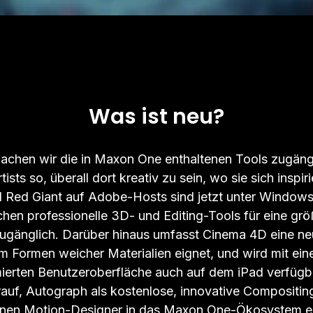
Was ist neu?
achen wir die in Maxon One enthaltenen Tools zugäng
ists so, überall dort kreativ zu sein, wo sie sich inspir
d Red Giant auf Adobe-Hosts sind jetzt unter Window
hen professionelle 3D- und Editing-Tools für eine grö
ugänglich. Darüber hinaus umfasst Cinema 4D eine neu
um Formen weicher Materialien eignet, und wird mit einer
ierten Benutzeroberfläche auch auf dem iPad verfüg
arauf, Autograph als kostenlose, innovative Composit
nen Motion-Designer in das Maxon One-Ökosystem ei