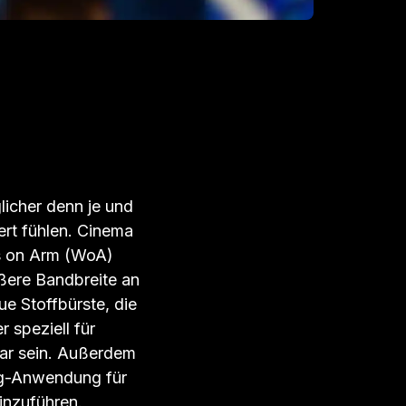
licher denn je und
iert fühlen. Cinema
s on Arm (WoA)
ßere Bandbreite an
e Stoffbürste, die
 speziell für
bar sein. Außerdem
ing-Anwendung für
nzuführen.