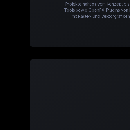
Projekte nahtlos vom Konzept bis
Tools sowie OpenFX-Plugins von Dr
mit Raster- und Vektorgrafiken