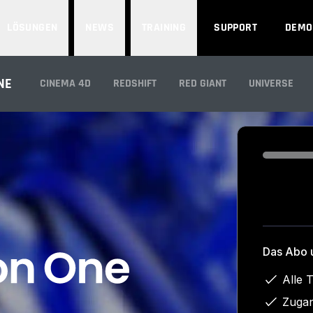
LÖSUNGEN
NEWS
TRAINING
SUPPORT
DEMO
NE
CINEMA 4D
REDSHIFT
RED GIANT
UNIVERSE
Loading...
Das Abo 
Alle 
Zuga