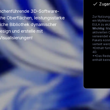
Zugan
nchenführende 3D-Software-
Zur Nutzung
che Oberflächen, leistungsstarke
ein MyMaxon
iche Bibliothek dynamischer
EULA zu akz
Wichtig:
Max
sign und erstelle mit
aktivierten 
verwendet 
isualisierungen!
Pakets könn
verteilt wer
*Enthält fü
4D.
**Das Reds
enthält kei
Loading...