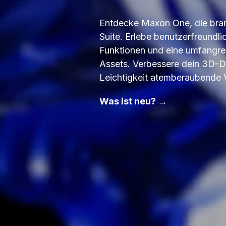
Entdecke Maxon One, die bra
Suite. Erlebe benutzerfreundli
Funktionen und eine umfangre
Assets. Verbessere dein 3D-De
Leichtigkeit atemberaubende V
Was ist neu? →