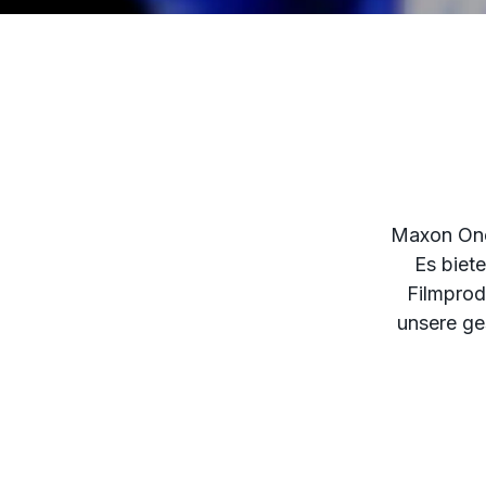
Maxon One 
Es biet
Filmprod
unsere ge