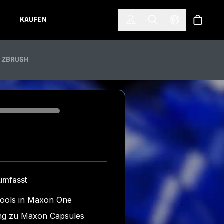
한국어
(KOREAN)
KAUFEN
Anmelden
Toggle Search
Select Languag
Shop
ZBRUSH
umfasst
Tools in Maxon One
ng zu Maxon Capsules