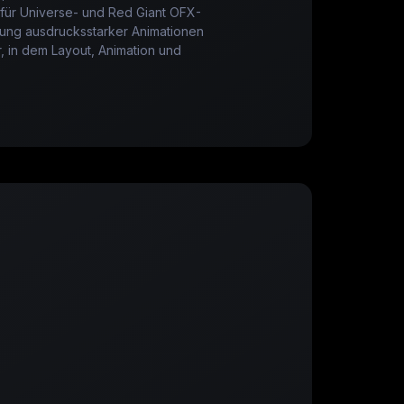
 für Universe- und Red Giant OFX-
llung ausdrucksstarker Animationen
r, in dem Layout, Animation und